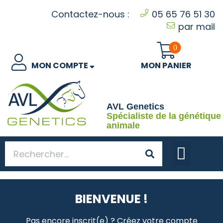
Contactez-nous :
05 65 76 51 30
par mail
0
MON COMPTE
MON PANIER
AVL Genetics
Spécialiste de la génétique
animale
LE LABORA
BIENVENUE !
Pas encore inscrit(e) ? Créez votre compte